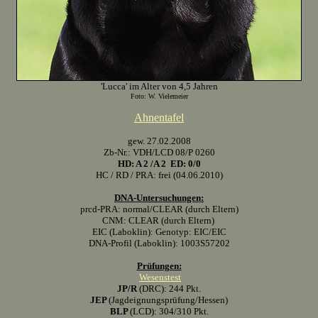
'Lucca' im Alter von 4,5 Jahren
Foto: W. Vielemeier
Ahnentafel
gew. 27.02.2008
Zb-Nr.: VDH/LCD 08/P 0260
HD: A 2 /A 2 ED: 0/0
HC / RD / PRA: frei (04.06.2010)
DNA-Untersuchungen:
prcd-PRA: normal/CLEAR (durch Eltern)
CNM: CLEAR (durch Eltern)
EIC (Laboklin): Genotyp: EIC/EIC
DNA-Profil (Laboklin): 1003S57202
Prüfungen:
Wesenstest
JP/R
(DRC): 244 Pkt.
JEP
(Jagdeignungsprüfung/Hessen)
BLP
(LCD): 304/310 Pkt.