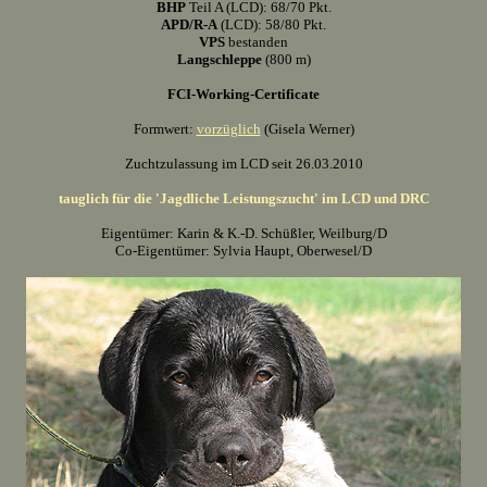
BHP
Teil A (LCD): 68/70 Pkt.
APD/R-A
(LCD): 58/80 Pkt.
VPS
bestanden
Langschleppe
(800 m)
FCI-Working-Certificate
Formwert:
vorzüglich
(Gisela Werner)
Zuchtzulassung im LCD seit 26.03.2010
tauglich für die 'Jagdliche Leistungszucht' im LCD und DRC
Eigentümer: Karin & K.-D. Schüßler, Weilburg/D
Co-Eigentümer: Sylvia Haupt, Oberwesel/D