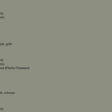
rn)
ern)
de, gelb
rn)
ern)
und (Fläche/Trümmer)
e, schwarz
rn)