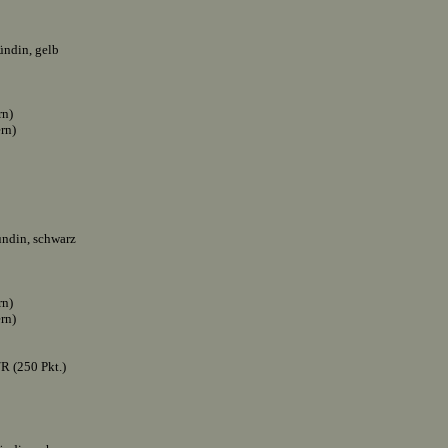
ndin, gelb
rn)
ern)
ndin, schwarz
rn)
ern)
R (250 Pkt.)