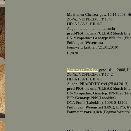
Marina ex Chelsea
gew. 16.11.2008, Hü
Zb-Nr.: VDH/LCD 08/P 1741
HD: A 2 / A 2 ED: 0/0
Augen: leider nicht untersucht
prcd-PRA: normal/CLEAR
(durch Elte
CN-Myopathie:
Genotyp: N/N
=frei (Elt
Prüfungen:
Wesenstest
Formwert: kastriert (21.01.2010)
t
2020
Maxima ex Chelsea
gew. 16.11.2008, Hü
Zb-Nr.: VDH/LCD 08/P 1742
HD: A 1 / A 1 ED: 0/0
Augen:
PRA
/
RD
/
HC frei
(25.04.2013)
prcd-PRA: normal/CLEAR
(durch Elte
CN-Myopathie:
Genotyp: N/N
=frei (Elt
EIC:
Genotyp: N/N
(Laboklin)
DNA-Profil (Laboklin): 1008-S-42262
Prüfungen:
Wesenstest
(DRC), JEP/S, JP/
Formwert:
vorzüglich
(Dagmar Winter)