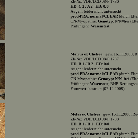
Zb-Nr.: VDH/LCD 08/P 1736
HD: C 2 / A 2 ED: 0/0
Augen: leider nicht untersucht
prcd-PRA: normal/CLEAR
(durch Elte
CN-Myopathie:
Genotyp: N/N
=frei (Elt
Prüfungen:
Wesenstest
Marius ex Chelsea
gew. 16.11.2008, Rü
Zb-Nr.: VDH/LCD 08/P 1737
HD: B 1 / B 2 ED: 0/0
Augen: leider nicht untersucht
prcd-PRA: normal/CLEAR
(durch Elte
CN-Myopathie:
Genotyp: N/N
=frei (Elt
Prüfungen:
Wesenstest
, BHP, Rettungsh
Formwert: kastriert (07.12.2009)
Melas ex Chelsea
gew. 16.11.2008, Rüd
Zb-Nr.: VDH/LCD 08/P 1738
HD: B 1 / B 1 ED: 0/0
Augen: leider nicht untersucht
prcd-PRA: normal/CLEAR
(durch Elte