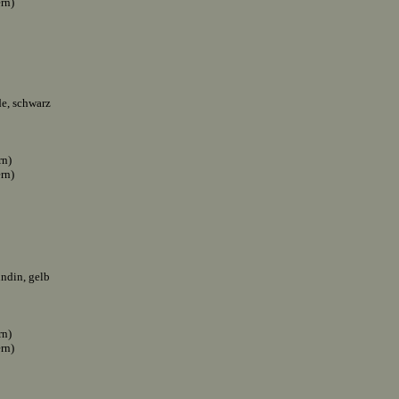
ern)
e, schwarz
rn)
ern)
ndin, gelb
rn)
ern)