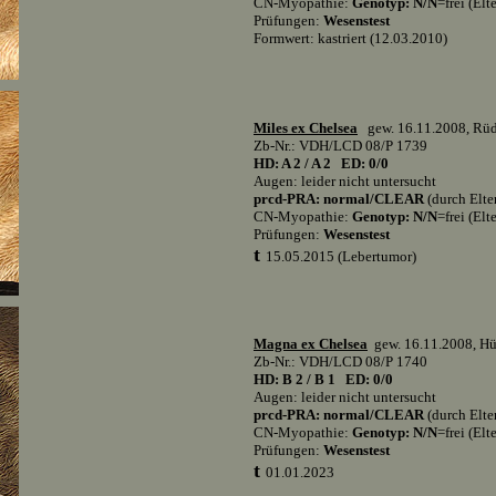
CN-Myopathie:
Genotyp: N/N
=frei (Elt
Prüfungen:
Wesenstest
Formwert: kastriert (12.03.2010)
Miles ex Chelsea
gew. 16.11.2008, Rüd
Zb-Nr.: VDH/LCD 08/P 1739
HD: A 2 / A 2 ED: 0/0
Augen: leider nicht untersucht
prcd-PRA: normal/CLEAR
(durch Elte
CN-Myopathie:
Genotyp: N/N
=frei (Elt
Prüfungen:
Wesenstest
t
15
.05.2015 (Lebertumor)
Magna ex Chelsea
gew. 16.11.2008, Hü
Zb-Nr.: VDH/LCD 08/P 1740
HD: B 2 / B 1 ED: 0/0
Augen: leider nicht untersucht
prcd-PRA: normal/CLEAR
(durch Elte
CN-Myopathie:
Genotyp: N/N
=frei (Elt
Prüfungen:
Wesenstest
t
01.01.2023